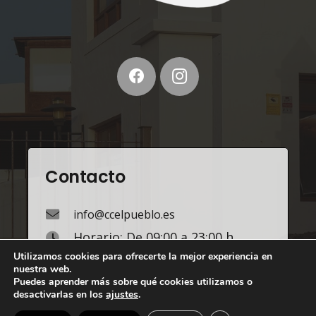
Contacto
info@ccelpueblo.es
Horario: De 09:00 a 23:00 h.
Utilizamos cookies para ofrecerte la mejor experiencia en
Lunes a Domingo.
nuestra web.
Puedes aprender más sobre qué cookies utilizamos o
Calle Las Buganvillas, 6, 35580 Playa
desactivarlas en los
ajustes
.
Blanca -YAIZA, Lanzarote Islas