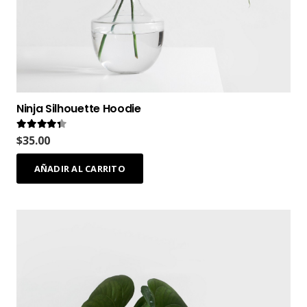
Ninja Silhouette Hoodie
Valorado en
4.17
de 5
$
35.00
AÑADIR AL CARRITO