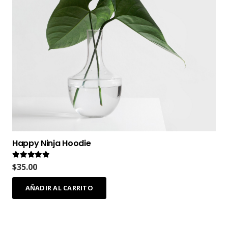
Happy Ninja Hoodie
Valorado en
5.00
de 5
$
35.00
AÑADIR AL CARRITO