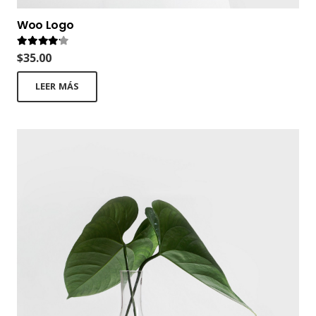
Woo Logo
Valorado en
4.00
de 5
$
35.00
LEER MÁS