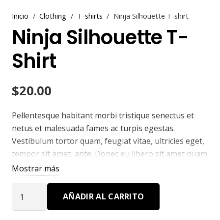
Inicio
/
Clothing
/
T-shirts
/
Ninja Silhouette T-shirt
Ninja Silhouette T-
Shirt
$
20.00
Pellentesque habitant morbi tristique senectus et
netus et malesuada fames ac turpis egestas.
Vestibulum tortor quam, feugiat vitae, ultricies eget,
tempor sit amet, ante. Donec eu libero sit amet quam
egestas semper. Aenean ultricies mi vitae est. Mauris
Mostrar más
placerat eleifend leo.
Ninja
AÑADIR AL CARRITO
Silhouette
T-